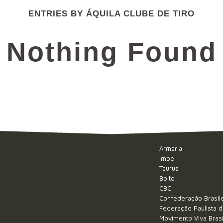
ENTRIES BY ÁQUILA CLUBE DE TIRO
Nothing Found
Armaria
Imbel
Taurus
Boito
CBC
Confederação Brasile
Federação Paulista d
Movimento Viva Brasi